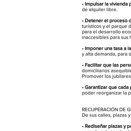
•
Impulsar la vivienda 
de alquiler libre.
•
Detener el proceso de
turísticos y el parque 
para el desarrollo ec
inaccesibles para sus h
•
Imponer una tasa a l
y alta demanda, para de
•
Facilitar que las pe
domiciliarios asequibl
Promover los jubilare
•
Garantizar que cada
poder reorganizar la pr
RECUPERACIÓN DE G
De sus calles, plazas 
•
Rediseñar plazas y p