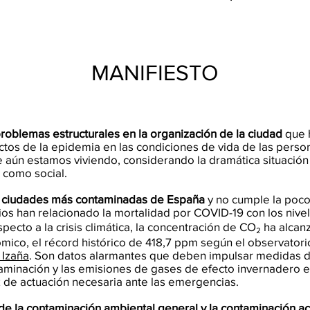
MANIFIESTO
oblemas estructurales en la organización de la ciudad
que 
tos de la epidemia en las condiciones de vida de las personas
 aún estamos viviendo, considerando la dramática situación
o como social.
s ciudades más contaminadas de España
y no cumple la poco
ios han relacionado la mortalidad por COVID-19 con los nive
especto a la crisis climática, la concentración de CO₂ ha alc
mico, el récord histórico de 418,7 ppm según el observator
 Izaña
. Son datos alarmantes que deben impulsar medidas dr
aminación y las emisiones de gases de efecto invernadero 
z de actuación necesaria ante las emergencias.
e la contaminación ambiental general y la contaminación ac