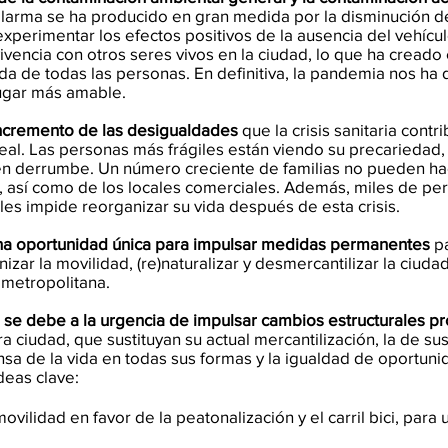
alarma se ha producido en gran medida por la disminución de
experimentar los efectos positivos de la ausencia del vehícu
nvivencia con otros seres vivos en la ciudad, lo que ha creado
ida de todas las personas. En definitiva, la pandemia nos h
ugar más amable.
ncremento de las desigualdades
que la crisis sanitaria contri
n real. Las personas más frágiles están viendo su precariedad,
en derrumbe. Un número creciente de familias no pueden hac
da, así como de los locales comerciales. Además, miles de p
les impide reorganizar su vida después de esta crisis.
na oportunidad única para impulsar medidas permanentes
pa
izar la movilidad, (re)naturalizar y desmercantilizar la ciuda
 metropolitana.
o se debe a la urgencia de impulsar cambios estructurales p
 ciudad, que sustituyan su actual mercantilización, la de sus
nsa de la vida en todas sus formas y la igualdad de oportuni
deas clave:
vilidad en favor de la peatonalización y el carril bici, para