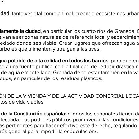
e.
idad
, tanto vegetal como animal, creando ecosistemas urba
damente la ciudad
, en particular los cuatro ríos de Granada, 
lvan a ser zonas naturales de referencia local y esparcimie
dado donde sea viable. Crear lugares que ofrezcan agua a 
 árboles que alimenten y atraigan a las aves.
gua potable de alta calidad en todos los barrios
, para que en
 a una fuente pública, con la finalidad de reducir drásticam
a de agua embotellada. Granada debe estar también en la va
duos, en particular de los residuos plásticos.
N DE LA VIVIENDA Y DE LA ACTIVIDAD COMERCIAL LOC
tos de vida viables.
7 de la Constitución española
: «Todos los españoles tienen d
adecuada. Los poderes públicos promoverán las condiciones
s pertinentes para hacer efectivo este derecho, regulando la
rés general para impedir la especulación».