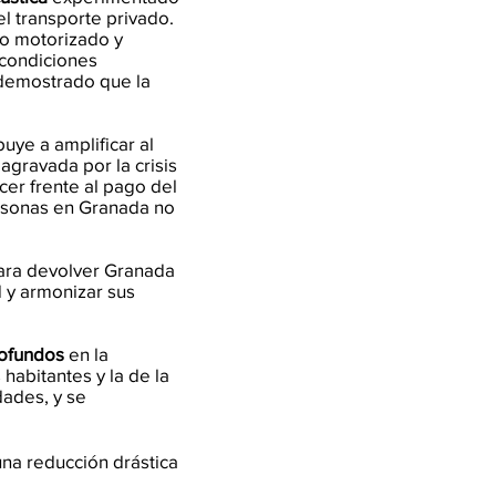
l transporte privado.
lo motorizado y
 condiciones
a demostrado que la
buye a amplificar al
 agravada por la crisis
er frente al pago del
ersonas en Granada no
ra devolver Granada
d y armonizar sus
rofundos
en la
 habitantes y la de la
dades, y se
 una reducción drástica