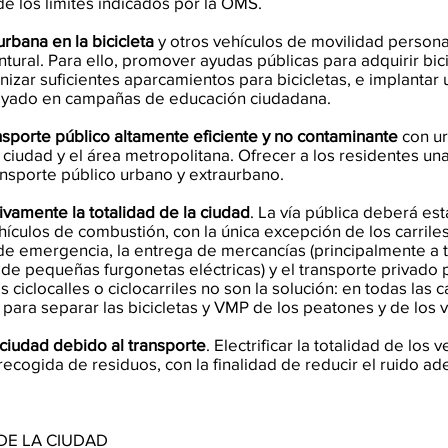
 los límites indicados por la OMS.
urbana en la bicicleta
y otros vehículos de movilidad person
ural. Para ello, promover ayudas públicas para adquirir bic
nizar suficientes aparcamientos para bicicletas, e implantar
poyado en campañas de educación ciudadana.
nsporte público altamente eficiente y no contaminante
con ur
 ciudad y el área metropolitana. Ofrecer a los residentes una
ansporte público urbano y extraurbano.
ivamente la totalidad de la ciudad
. La vía pública deberá est
hículos de combustión, con la única excepción de los carriles
 de emergencia, la entrega de mercancías (principalmente a t
 de pequeñas furgonetas eléctricas) y el transporte privado
 ciclocalles o ciclocarriles no son la solución: en todas las
al para separar las bicicletas y VMP de los peatones y de los 
a ciudad debido al transporte
. Electrificar la totalidad de los
ecogida de residuos, con la finalidad de reducir el ruido a
DE LA CIUDAD