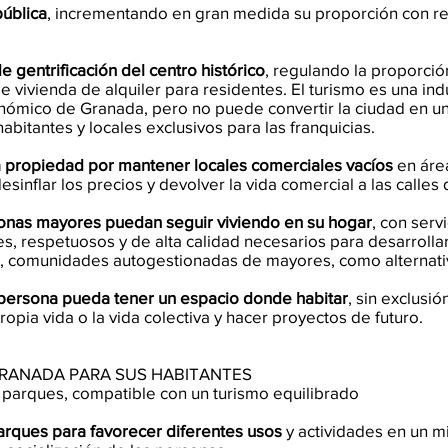
pública
, incrementando en gran medida su proporción con re
 gentrificación del centro histórico
, regulando la proporci
de vivienda de alquiler para residentes. El turismo es una in
onómico de Granada, pero no puede convertir la ciudad en un
abitantes y locales exclusivos para las franquicias.
a propiedad por mantener locales comerciales vacíos
en área
sinflar los precios y devolver la vida comercial a las calles 
rsonas mayores puedan seguir viviendo en su hogar
, con serv
es, respetuosos y de alta calidad necesarios para desarrollar 
s, comunidades autogestionadas de mayores, como alternativ
 persona pueda tener un espacio donde habitar
, sin exclusi
opia vida o la vida colectiva y hacer proyectos de futuro.
RANADA PARA SUS HABITANTES
y parques, compatible con un turismo equilibrado
arques para favorecer diferentes usos
y actividades en un m