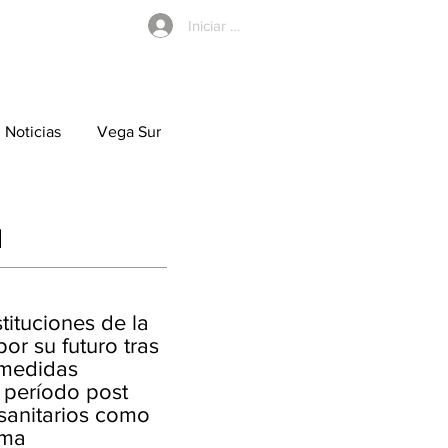
Iniciar sesión
Noticias
Vega Sur
d
tituciones de la
r su futuro tras
s medidas
 período post
 sanitarios como
rma