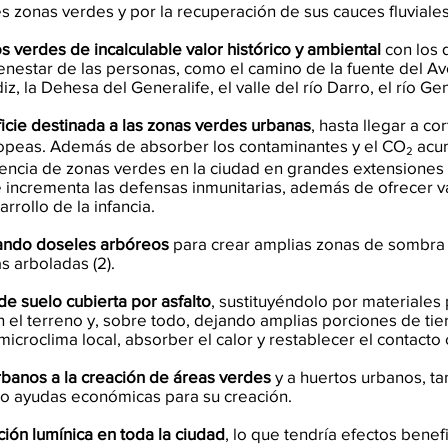
 zonas verdes y por la recuperación de sus cauces fluviale
s verdes de incalculable valor histórico y ambiental
con los 
nestar de las personas, como el camino de la fuente del Ave
iz, la Dehesa del Generalife, el valle del río Darro, el río Gen
ficie destinada a las zonas verdes urbanas
, hasta llegar a co
opeas. Además de absorber los contaminantes y el CO₂ acu
resencia de zonas verdes en la ciudad en grandes extensiones 
ue incrementa las defensas inmunitarias, además de ofrecer 
rrollo de la infancia.
mando doseles arbóreos
para crear amplias zonas de sombra 
s arboladas (2).
de suelo cubierta por asfalto
, sustituyéndolo por materiale
en el terreno y, sobre todo, dejando amplias porciones de tier
 microclima local, absorber el calor y restablecer el contacto c
urbanos a la creación de áreas verdes
y a huertos urbanos, t
ndo ayudas económicas para su creación.
ión lumínica en toda la ciudad
, lo que tendría efectos benef