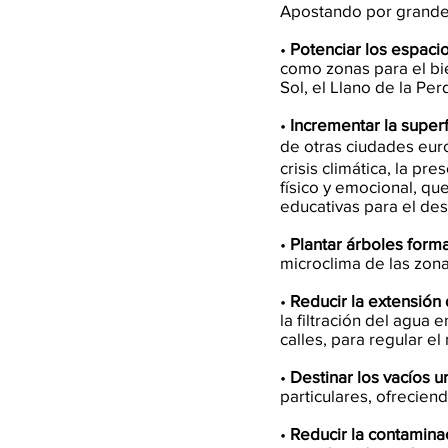
Apostando por grandes
•
Potenciar los espacio
como zonas para el bie
Sol, el Llano de la Perd
•
Incrementar la super
de otras ciudades eur
crisis climática, la p
físico y emocional, q
educativas para el desa
•
Plantar árboles for
microclima de las zona
•
Reducir la extensión 
la filtración del agua 
calles, para regular el
•
Destinar los vacíos 
particulares, ofrecie
•
Reducir la contaminac