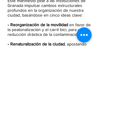
Este manifiesto pide a las instituciones de
Granada impulsar cambios estructurales
profundos en la organización de nuestra
ciudad, basándose en cinco ideas clave:
•
Reorganización de la movilidad
en favor de
la peatonalización y el carril bici, para una
reducción drástica de la contaminación.
•
Renaturalización de la ciudad
, apostando
por grandes zonas verdes y por la
recuperación de sus cauces fluviales.
•
Desmercantilización de la vivienda y de la
actividad comercial local,
para garantizar
proyectos de vida viables.
•
Recuperación de Granada
para sus
habitantes, de sus calles, plazas y parques,
compatible con un turismo equilibrado.
•
Armonización de la relación entre la ciudad
y su área metropolitana
basada en el
abastecimiento y la movilidad ecológicos.
Siguenos en RRSS